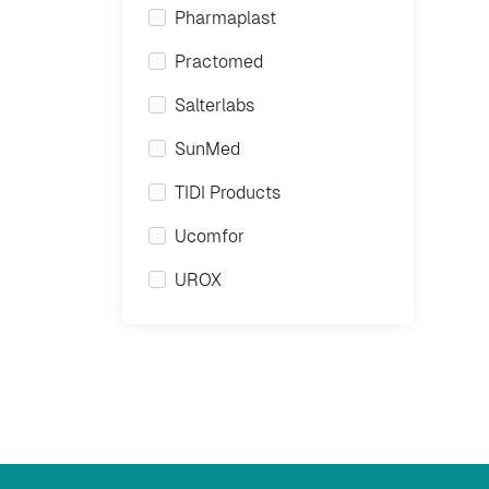
Pharmaplast
Practomed
Salterlabs
SunMed
TIDI Products
Ucomfor
UROX