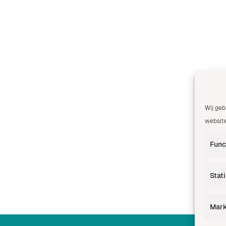
Wij geb
website
Func
Stat
Mark